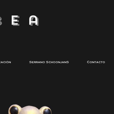
bea
cación
Serrano SchoonjanS
Contacto